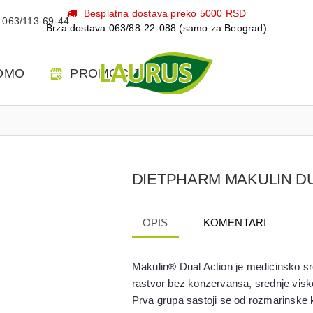
Besplatna dostava preko 5000 RSD
063/113-69-44
Brza dostava 063/88-22-088 (samo za Beograd)
OMO
PROMOCIJE
DIETPHARM MAKULIN DUA
OPIS
KOMENTARI
Makulin® Dual Action je medicinsko sre
rastvor bez konzervansa, srednje visk
Prva grupa sastoji se od rozmarinske ki