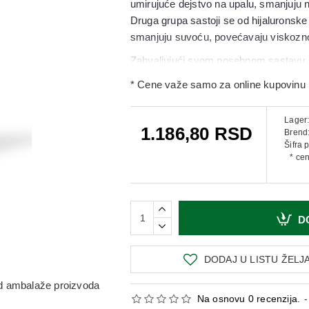
umirujuće dejstvo na upalu, smanjuju n
Druga grupa sastoji se od hijaluronske k
smanjuju suvoću, povećavaju viskoznos
Zahvaljujući svom posebnom sastavu, 
antioksidativno, hidratantno i lubrikant
* Cene važe samo za online kupovinu 
Štiti površinu oka potpomažući fiziolo
vodenu komponentu suznog filma, sa k
Lager
1.186,80 RSD
normalnog fiziološkog stanja sluznice 
Brend
Šifra 
nelagodnosti u oku uzrokovane nadraža
* ce
Takođe je indikovan da brani i štiti od 
D
DODAJ U LISTU ŽELJ
 od ambalaže proizvoda
Na osnovu 0 recenzija.
-