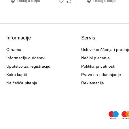
Dodaj u korpu
Dodaj u korpu
Informacije
Servis
O nama
Uslovi korišćenja i prodaj
Informacije o dostavi
Načini plaćanja
Uputstvo za registraciju
Politika privatnosti
Kako kupiti
Pravo na odustajanje
Najčešća pitanja
Reklamacije