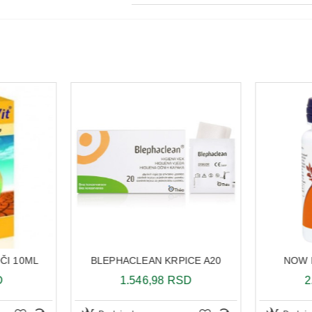
OČI 10ML
BLEPHACLEAN KRPICE A20
NOW 
D
1.546,98 RSD
2