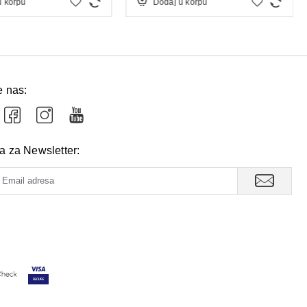
u korpu
Dodaj u korpu
e nas:
va za Newsletter: