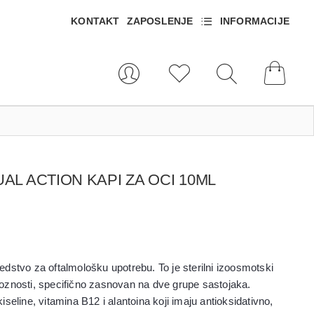
KONTAKT
ZAPOSLENJE
INFORMACIJE
L ACTION KAPI ZA OCI 10ML
dstvo za oftalmološku upotrebu. To je sterilni izoosmotski
oznosti, specifično zasnovan na dve grupe sastojaka.
seline, vitamina B12 i alantoina koji imaju antioksidativno,