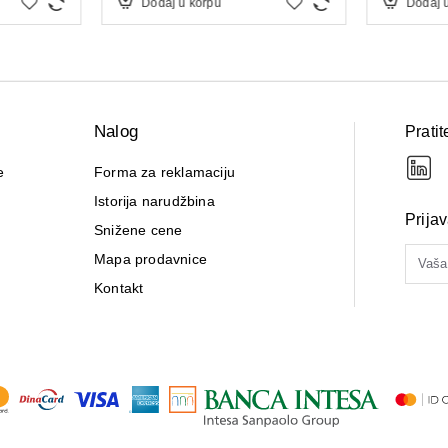
Dodaj u korpu
Dodaj 
Nalog
Pratit
e
Forma za reklamaciju
Istorija narudžbina
Prija
Snižene cene
Mapa prodavnice
Kontakt