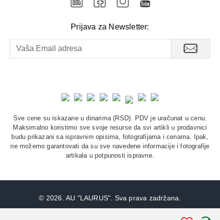
Prijava za Newsletter:
Sve cene su iskazane u dinarima (RSD). PDV je uračunat u cenu.
Maksimalno koristimo sve svoje resurse da svi artikli u prodavnici
budu prikazani sa ispravnim opisima, fotografijama i cenama. Ipak,
ne možemo garantovati da su sve navedene informacije i fotografije
artikala u potpunosti ispravne.
©
2026. AU "LAURUS". Sva prava zadržana.
STIV
solutions
Softverska izrada: