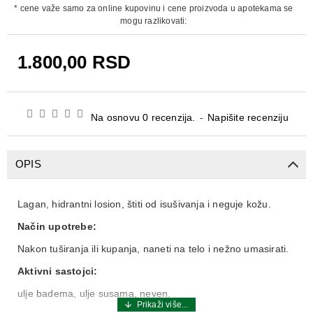
* cene važe samo za online kupovinu i cene proizvoda u apotekama se
mogu razlikovati:
1.800,00 RSD
Na osnovu 0 recenzija.
-
Napišite recenziju
OPIS
Lagan, hidrantni losion, štiti od isušivanja i neguje kožu.
Način upotrebe:
Nakon tuširanja ili kupanja, naneti na telo i nežno umasirati.
Aktivni sastojci:
ulje badema, ulje susama, neven.