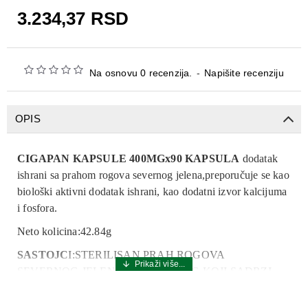
3.234,37 RSD
Na osnovu 0 recenzija.
-
Napišite recenziju
OPIS
CIGAPAN KAPSULE 400MGx90
KAPSULA
d
odatak
ishrani sa prahom rogova severnog jelena,
preporučuje se kao
biološki aktivni dodatak ishrani, kao dodatni izvor kalcijuma
i fosfora.
Neto kolicina:42.84g
SASTOJC
I:STERILISAN PRAH ROGOVA
SEVERNOG
JELENA:1KAPS 400MG,
KOJI SADRZI
KALCIJUM 52MG,ZELATIN