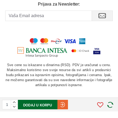
Prijava za Newsletter:
oblast,selo
Hvastovici,ul.Lesnaja 6,Rusija.
UVOZNIK
:LAURUS PLUS d.o.o.,Kataniceva
16,11000
Beograd,Srbija
BROJ I DATUM UPISA U BAZU PODATAKA
MINISTARSTVA ZDRAVLJA RS:23812/2023 od 2023
Sve cene su iskazane u dinarima (RSD). PDV je uračunat u cenu.
Maksimalno koristimo sve svoje resurse da svi artikli u prodavnici
budu prikazani sa ispravnim opisima, fotografijama i cenama. Ipak,
ne možemo garantovati da su sve navedene informacije i fotografije
artikala u potpunosti ispravne.
DODAJ U KORPU
©
2026. AU "LAURUS". Sva prava zadržana.
STIV
solutions
Softverska izrada: