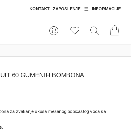
KONTAKT
ZAPOSLENJE
INFORMACIJE
RUIT 60 GUMENIH BOMBONA
mbona za žvakanje ukusa mešanog bobičastog voća sa
e.