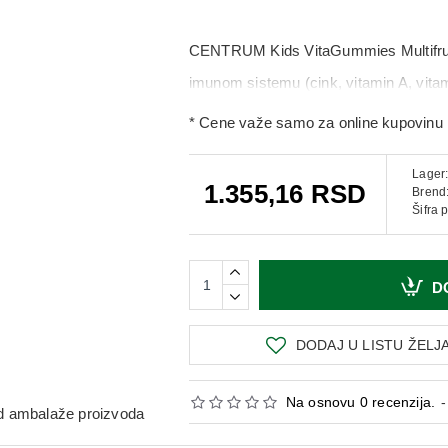
CENTRUM Kids VitaGummies Multifruit 
imunom sistemu (cink, vitamin A, vitam
energijom (vitamin B6, vitamin B 12, 
* Cene važe samo za online kupovinu 
vitamin B 12, biotin) i normalnoj psihološ
Lager
oksidativnog stresa.
1.355,16 RSD
Brend
Šifra 
D
DODAJ U LISTU ŽELJ
Na osnovu 0 recenzija.
-
 od ambalaže proizvoda