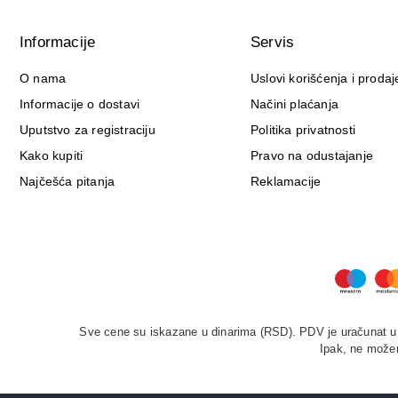
Informacije
Servis
O nama
Uslovi korišćenja i prodaj
Informacije o dostavi
Načini plaćanja
Uputstvo za registraciju
Politika privatnosti
Kako kupiti
Pravo na odustajanje
Najčešća pitanja
Reklamacije
Sve cene su iskazane u dinarima (RSD). PDV je uračunat u c
Ipak, ne možem