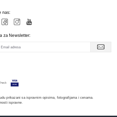
e nas:
va za Newsletter:
udu prikazani sa ispravnim opisima, fotografijama i cenama.
nosti ispravne.