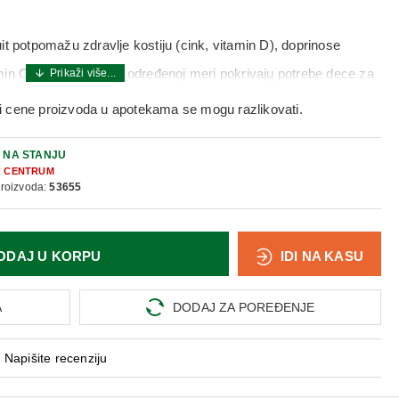
potpomažu zdravlje kostiju (cink, vitamin D), doprinose
in C, vitamin D), a u određenoj meri pokrivaju potrebe dece za
biotin). Doprinose normalnom radu nervnog sistema (vitamin C,
i cene proizvoda u apotekama se mogu razlikovati.
koj funkciji (biotin, niacin). Vitamin E doprinosi zaštiti ćelija od
:
NA STANJU
:
CENTRUM
proizvoda:
53655
ODAJ U KORPU
IDI NA KASU
A
DODAJ ZA POREĐENJE
Napišite recenziju