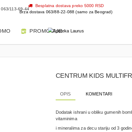
Besplatna dostava preko 5000 RSD
063/113-69-44
Brza dostava 063/88-22-088 (samo za Beograd)
OMO
PROMOCIJE
CENTRUM KIDS MULTIF
OPIS
KOMENTARI
Dodatak ishrani u obliku gumenih bo
vitaminima
i mineralima za decu stariju od 3 godin