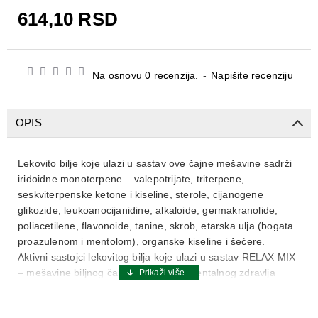
614,10 RSD
Na osnovu 0 recenzija.
-
Napišite recenziju
OPIS
Lekovito bilje koje ulazi u sastav ove čajne mešavine sadrži
iridoidne monoterpene – valepotrijate, triterpene,
seskviterpenske ketone i kiseline, sterole, cijanogene
glikozide, leukoanocijanidine, alkaloide, germakranolide,
poliacetilene, flavonoide, tanine, skrob, etarska ulja (bogata
proazulenom i mentolom), organske kiseline i šećere.
Aktivni sastojci lekovitog bilja koje ulazi u sastav RELAX MIX
– mešavine biljnog čaja za očuvanje mentalnog zdravlja
deluju opuštajuće i blago umirujuće na nervni sistem kao i na
uspostavljanje prirodnog ritma u slučaju poremećaja sna.