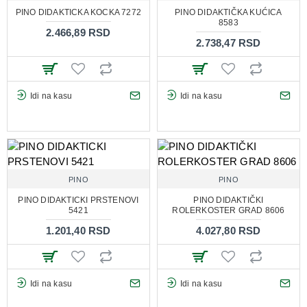
PINO DIDAKTICKA KOCKA 7272
PINO DIDAKTIČKA KUĆICA
8583
2.466,89 RSD
2.738,47 RSD
Idi na kasu
Idi na kasu
PINO
PINO
PINO DIDAKTICKI PRSTENOVI
PINO DIDAKTIČKI
5421
ROLERKOSTER GRAD 8606
1.201,40 RSD
4.027,80 RSD
Idi na kasu
Idi na kasu