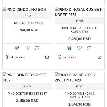
PINO
PINO
PINO DINDOLINO 5414
PINO DINOSAURUS SET-
1.760,00 RSD
KOFER 8767
2.480,00 RSD
Idi na kasu
Idi na kasu
PINO
PINO
PINO DOKTORSKI SET 8187
PINO DOMINE 4098-2
ZIVOTINJE A28
2.150,00 RSD
1.044,36 RSD