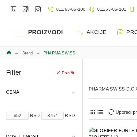
011/63-05-100
011/63-05-101
PROIZVODI
AKCIJE
PR
Brend
PHARMA SWISS
Filter
Poništi
PHARMA SWISS D.O.
CENA
Uporedi p
RSD
RSD
DOSTUPNOST