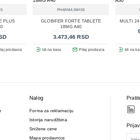
SS
PHARMA SWISS
E PLUS
GLOBIFER FORTE TABLETE
MULTI 24
40
18MG A40
RSD
3.473,46 RSD
itaj prodavca
Idi na kasu
Pitaj prodavca
Idi na k
Nalog
Pratit
e
Forma za reklamaciju
Istorija narudžbina
Prija
Snižene cene
Mapa prodavnice