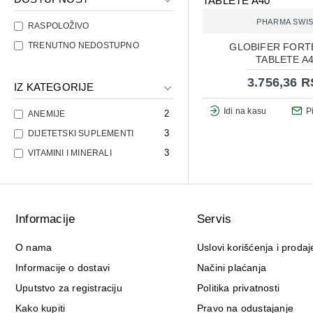
PHARMA SWI
RASPOLOŽIVO
TRENUTNO NEDOSTUPNO
GLOBIFER FORT
TABLETE A
3.756,36 
IZ KATEGORIJE
Idi na kasu
P
2
ANEMIJE
3
DIJETETSKI SUPLEMENTI
3
VITAMINI I MINERALI
Informacije
Servis
O nama
Uslovi korišćenja i prodaj
Informacije o dostavi
Načini plaćanja
Uputstvo za registraciju
Politika privatnosti
Kako kupiti
Pravo na odustajanje