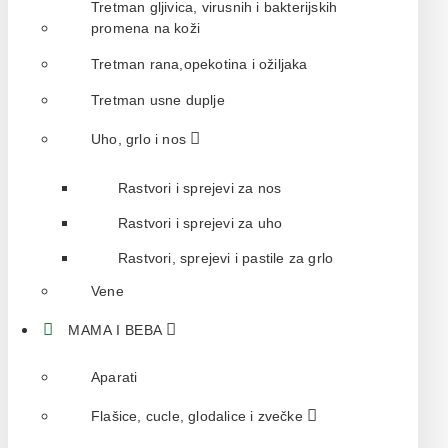
Tretman gljivica, virusnih i bakterijskih
promena na koži
Tretman rana,opekotina i ožiljaka
Tretman usne duplje
Uho, grlo i nos
Rastvori i sprejevi za nos
Rastvori i sprejevi za uho
Rastvori, sprejevi i pastile za grlo
Vene
MAMA I BEBA
Aparati
Flašice, cucle, glodalice i zvečke