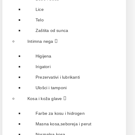
Lice
Telo
Zaštita od sunca
Intimna nega
Higijena
Irigatori
Prezervativi i lubrikanti
Ulošci i tamponi
Kosa i koža glave
Farbe za kosu i hidrogen
Masna kosa,seboreja i perut
Normalna kosa