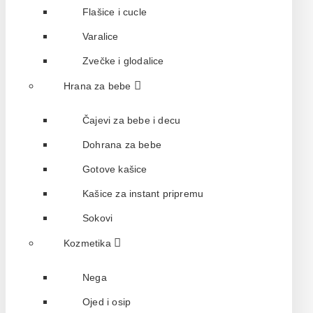
Flašice i cucle
Varalice
Zvečke i glodalice
Hrana za bebe
Čajevi za bebe i decu
Dohrana za bebe
Gotove kašice
Kašice za instant pripremu
Sokovi
Kozmetika
Nega
Ojed i osip