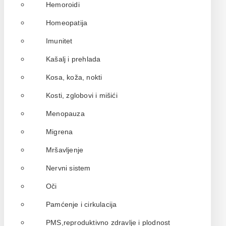
Hemoroidi
Homeopatija
Imunitet
Kašalj i prehlada
Kosa, koža, nokti
Kosti, zglobovi i mišići
Menopauza
Migrena
Mršavljenje
Nervni sistem
Oči
Pamćenje i cirkulacija
PMS,reproduktivno zdravlje i plodnost