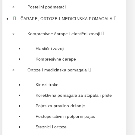
Posteljni podmetači
ČARAPE, ORTOZE I MEDICINSKA POMAGALA
Kompresivne čarape i elastični zavoji
Elastični zavoji
Kompresivne čarape
Ortoze i medicinska pomagala
Kinezi trake
Korektivna pomagala za stopala i prste
Pojas za pravilno držanje
Postoperativni i potporni pojas
Steznici i ortoze