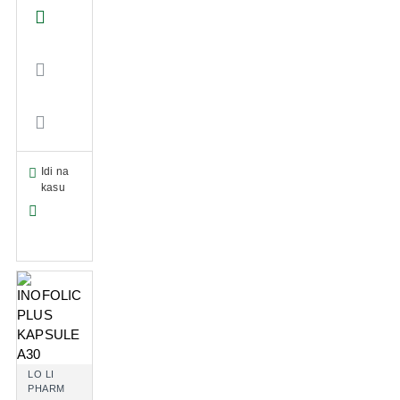
Idi na
kasu
LO LI
PHARM