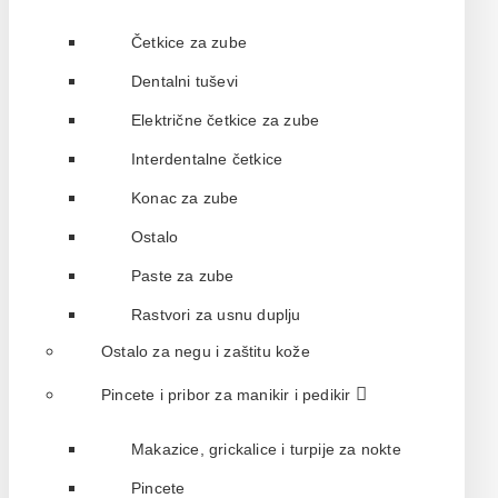
Četkice za zube
Dentalni tuševi
Električne četkice za zube
Interdentalne četkice
Konac za zube
Ostalo
Paste za zube
Rastvori za usnu duplju
Ostalo za negu i zaštitu kože
Pincete i pribor za manikir i pedikir
Makazice, grickalice i turpije za nokte
Pincete