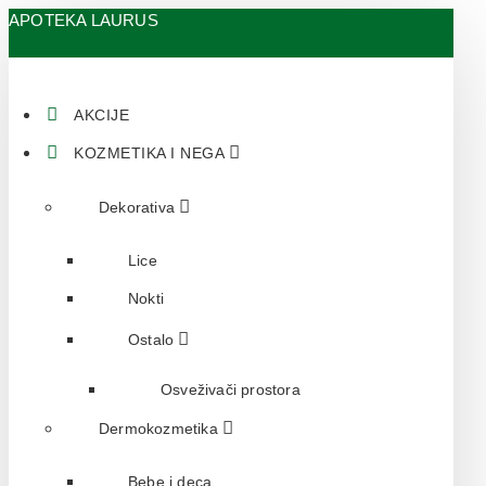
APOTEKA LAURUS
AKCIJE
KOZMETIKA I NEGA
Dekorativa
Lice
Nokti
Ostalo
Osveživači prostora
Dermokozmetika
Bebe i deca