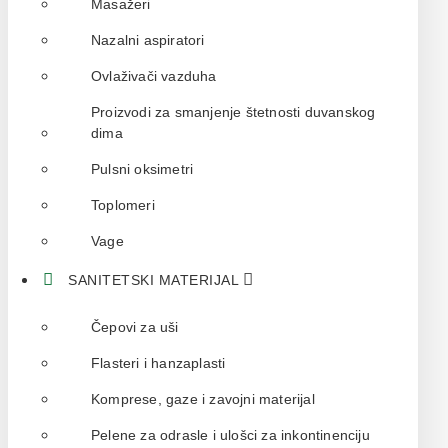
Masažeri
Nazalni aspiratori
Ovlaživači vazduha
Proizvodi za smanjenje štetnosti duvanskog
dima
Pulsni oksimetri
Toplomeri
Vage
SANITETSKI MATERIJAL
Čepovi za uši
Flasteri i hanzaplasti
Komprese, gaze i zavojni materijal
Pelene za odrasle i ulošci za inkontinenciju