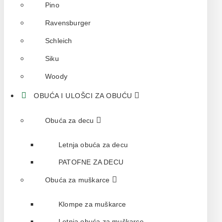
Pino
Ravensburger
Schleich
Siku
Woody
OBUĆA I ULOŠCI ZA OBUĆU
Obuća za decu
Letnja obuća za decu
PATOFNE ZA DECU
Obuća za muškarce
Klompe za muškarce
Letnja obuća za muškarce