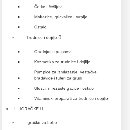
Četke i češljevi
Makazice, grickalice i turpije
Ostalo
Trudnice i dojilje
Grudnjaci i pojasevi
Kozmetika za trudnice i dojilje
Pumpice za izmlazanje, veštačke
bradavice i tuferi za grudi
Ulošci, mrežaste gaćice i ostalo
Vitaminski preparati za trudnice i dojilje
IGRAČKE
Igračke za bebe