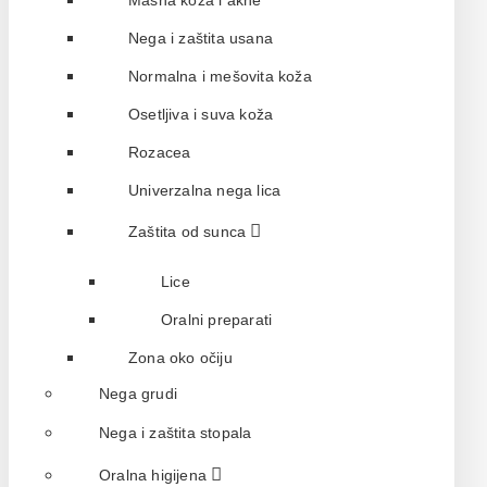
Masna koža i akne
Nega i zaštita usana
Normalna i mešovita koža
Osetljiva i suva koža
Rozacea
Univerzalna nega lica
Zaštita od sunca
Lice
Oralni preparati
Zona oko očiju
Nega grudi
Nega i zaštita stopala
Oralna higijena