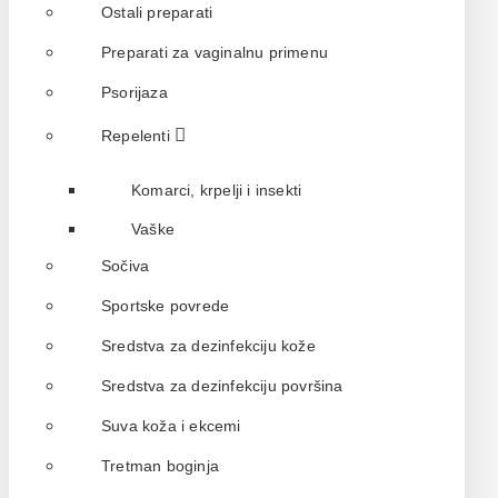
Ostali preparati
Preparati za vaginalnu primenu
Psorijaza
Repelenti
Komarci, krpelji i insekti
Vaške
Sočiva
Sportske povrede
Sredstva za dezinfekciju kože
Sredstva za dezinfekciju površina
Suva koža i ekcemi
Tretman boginja