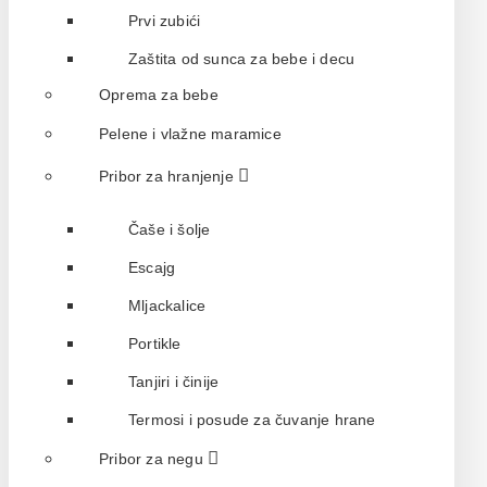
Prvi zubići
Zaštita od sunca za bebe i decu
Oprema za bebe
Pelene i vlažne maramice
Pribor za hranjenje
Čaše i šolje
Escajg
Mljackalice
Portikle
Tanjiri i činije
Termosi i posude za čuvanje hrane
Pribor za negu