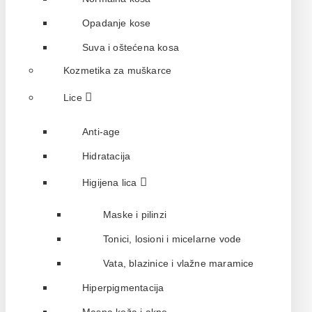
Opadanje kose
Suva i oštećena kosa
Kozmetika za muškarce
Lice
Anti-age
Hidratacija
Higijena lica
Maske i pilinzi
Tonici, losioni i micelarne vode
Vata, blazinice i vlažne maramice
Hiperpigmentacija