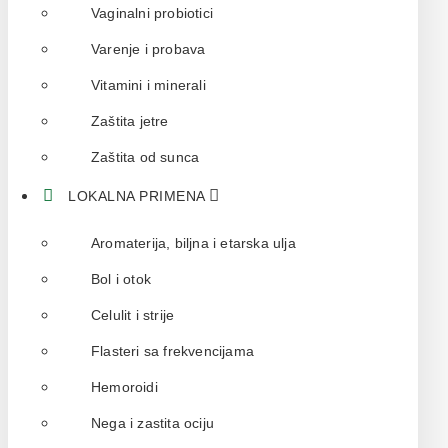
Vaginalni probiotici
Varenje i probava
Vitamini i minerali
Zaštita jetre
Zaštita od sunca
LOKALNA PRIMENA
Aromaterija, biljna i etarska ulja
Bol i otok
Celulit i strije
Flasteri sa frekvencijama
Hemoroidi
Nega i zastita ociju