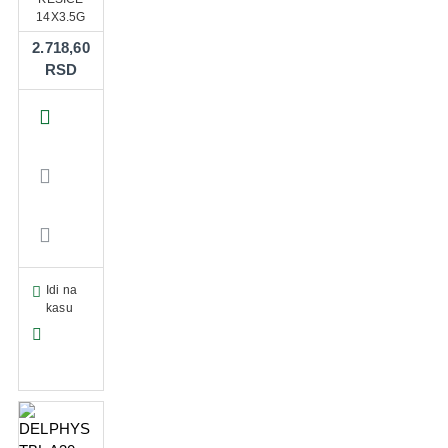
14X3.5G
2.718,60
RSD
Idi na
kasu