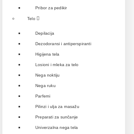
Pribor za pedikir
Telo
Depilacija
Dezodoransi i antiperspiranti
Higijena tela
Losioni i mleka za telo
Nega noktiju
Nega ruku
Parfemi
Pilinzi i ulja za masažu
Preparati za sunčanje
Univerzalna nega tela