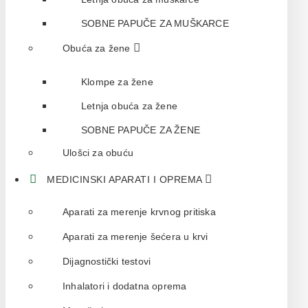
SOBNE PAPUČE ZA MUŠKARCE
Obuća za žene
Klompe za žene
Letnja obuća za žene
SOBNE PAPUČE ZA ŽENE
Ulošci za obuću
MEDICINSKI APARATI I OPREMA
Aparati za merenje krvnog pritiska
Aparati za merenje šećera u krvi
Dijagnostički testovi
Inhalatori i dodatna oprema