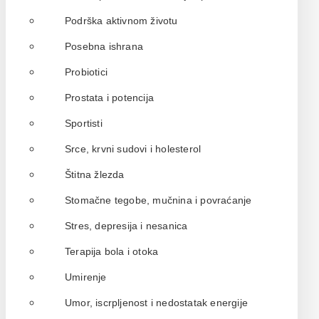
Podrška aktivnom životu
Posebna ishrana
Probiotici
Prostata i potencija
Sportisti
Srce, krvni sudovi i holesterol
Štitna žlezda
Stomačne tegobe, mučnina i povraćanje
Stres, depresija i nesanica
Terapija bola i otoka
Umirenje
Umor, iscrpljenost i nedostatak energije