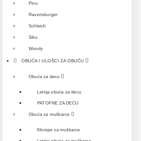
Pino
Ravensburger
Schleich
Siku
Woody
OBUĆA I ULOŠCI ZA OBUĆU
Obuća za decu
Letnja obuća za decu
PATOFNE ZA DECU
Obuća za muškarce
Klompe za muškarce
Letnja obuća za muškarce