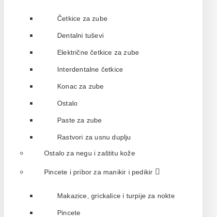
Četkice za zube
Dentalni tuševi
Električne četkice za zube
Interdentalne četkice
Konac za zube
Ostalo
Paste za zube
Rastvori za usnu duplju
Ostalo za negu i zaštitu kože
Pincete i pribor za manikir i pedikir
Makazice, grickalice i turpije za nokte
Pincete