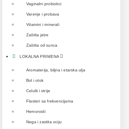
Vaginalni probiotici
Varenje i probava
Vitamini i minerali
Zaštita jetre
Zaštita od sunca
LOKALNA PRIMENA
Aromaterija, biljna i etarska ulja
Bol i otok
Celulit i strije
Flasteri sa frekvencijama
Hemoroidi
Nega i zastita ociju