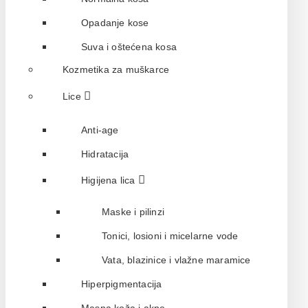
Opadanje kose
Suva i oštećena kosa
Kozmetika za muškarce
Lice
Anti-age
Hidratacija
Higijena lica
Maske i pilinzi
Tonici, losioni i micelarne vode
Vata, blazinice i vlažne maramice
Hiperpigmentacija