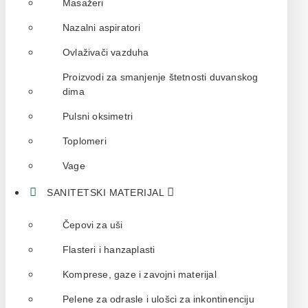
Masažeri
Nazalni aspiratori
Ovlaživači vazduha
Proizvodi za smanjenje štetnosti duvanskog
dima
Pulsni oksimetri
Toplomeri
Vage
SANITETSKI MATERIJAL
Čepovi za uši
Flasteri i hanzaplasti
Komprese, gaze i zavojni materijal
Pelene za odrasle i ulošci za inkontinenciju