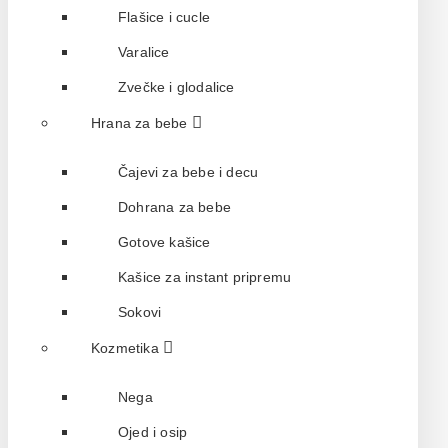
Flašice i cucle
Varalice
Zvečke i glodalice
Hrana za bebe
Čajevi za bebe i decu
Dohrana za bebe
Gotove kašice
Kašice za instant pripremu
Sokovi
Kozmetika
Nega
Ojed i osip