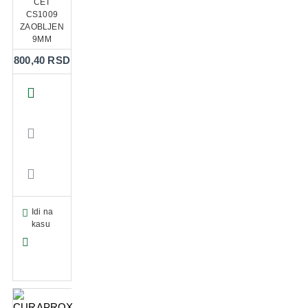
CET
CS1009
ZAOBLJEN
9MM
800,40 RSD
Idi na
kasu