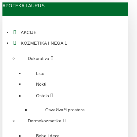
APOTEKA LAURUS
AKCIJE
KOZMETIKA I NEGA
Dekorativa
Lice
Nokti
Ostalo
Osveživači prostora
Dermokozmetika
Bebe i deca