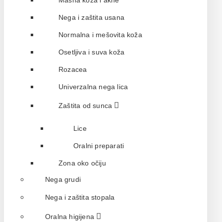
Masna koža i akne
Nega i zaštita usana
Normalna i mešovita koža
Osetljiva i suva koža
Rozacea
Univerzalna nega lica
Zaštita od sunca
Lice
Oralni preparati
Zona oko očiju
Nega grudi
Nega i zaštita stopala
Oralna higijena