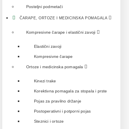
Posteljni podmetači
ČARAPE, ORTOZE I MEDICINSKA POMAGALA
Kompresivne čarape i elastični zavoji
Elastični zavoji
Kompresivne čarape
Ortoze i medicinska pomagala
Kinezi trake
Korektivna pomagala za stopala i prste
Pojas za pravilno držanje
Postoperativni i potporni pojas
Steznici i ortoze