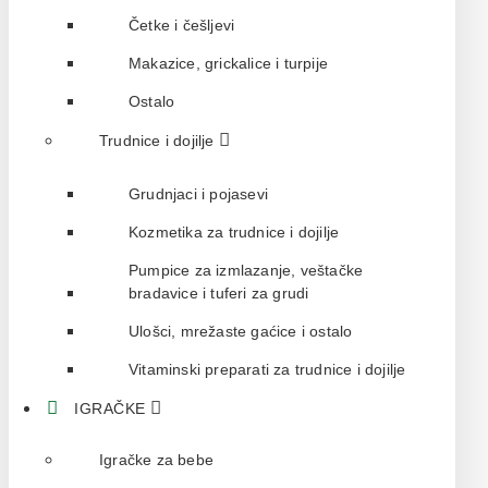
Četke i češljevi
Makazice, grickalice i turpije
Ostalo
Trudnice i dojilje
Grudnjaci i pojasevi
Kozmetika za trudnice i dojilje
Pumpice za izmlazanje, veštačke
bradavice i tuferi za grudi
Ulošci, mrežaste gaćice i ostalo
Vitaminski preparati za trudnice i dojilje
IGRAČKE
Igračke za bebe