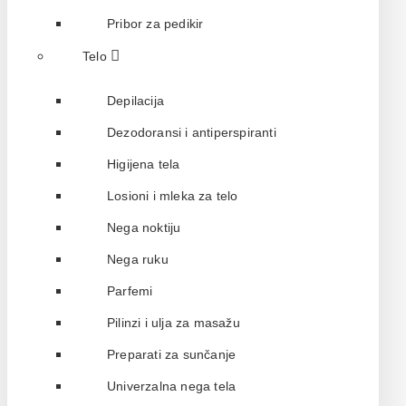
Pribor za pedikir
Telo
Depilacija
Dezodoransi i antiperspiranti
Higijena tela
Losioni i mleka za telo
Nega noktiju
Nega ruku
Parfemi
Pilinzi i ulja za masažu
Preparati za sunčanje
Univerzalna nega tela