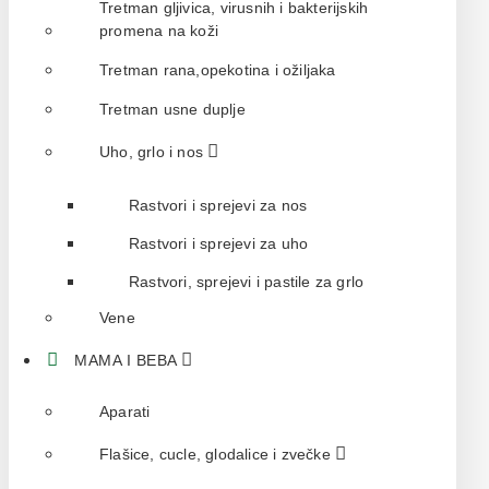
Tretman gljivica, virusnih i bakterijskih
promena na koži
Tretman rana,opekotina i ožiljaka
Tretman usne duplje
Uho, grlo i nos
Rastvori i sprejevi za nos
Rastvori i sprejevi za uho
Rastvori, sprejevi i pastile za grlo
Vene
MAMA I BEBA
Aparati
Flašice, cucle, glodalice i zvečke