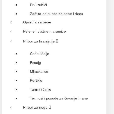
Prvi zubići
Zaštita od sunca za bebe i decu
Oprema za bebe
Pelene i vlažne maramice
Pribor za hranjenje
Čaše i šolje
Escajg
Mljackalice
Portikle
Tanjiri i činije
Termosi i posude za čuvanje hrane
Pribor za negu