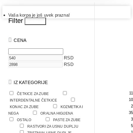
Vaša korpa je još uvek prazna!
Filter
Poništi
CENA
RSD
RSD
IZ KATEGORIJE
11
ČETKICE ZA ZUBE
10
INTERDENTALNE ČETKICE
2
KONAC ZA ZUBE
KOZMETIKA I
35
35
NEGA
ORALNA HIGIJENA
3
OSTALO
PASTE ZA ZUBE
5
RASTVORI ZA USNU DUPLJU
3
1