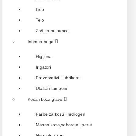
Lice
Telo
Zaštita od sunca
Intimna nega
Higijena
Irigatori
Prezervativi i lubrikanti
Ulošci i tamponi
Kosa i koža glave
Farbe za kosu i hidrogen
Masna kosa,seboreja i perut
Normalna kosa