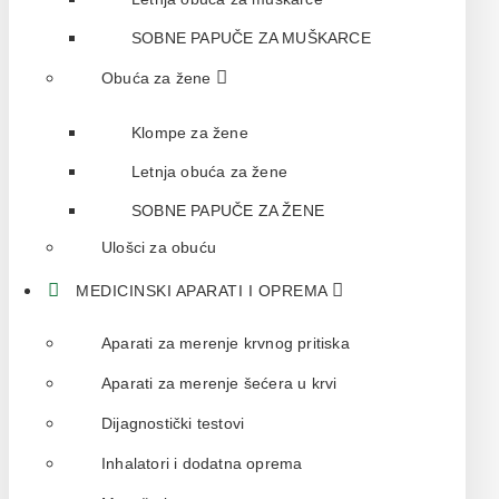
SOBNE PAPUČE ZA MUŠKARCE
Obuća za žene
Klompe za žene
Letnja obuća za žene
SOBNE PAPUČE ZA ŽENE
Ulošci za obuću
MEDICINSKI APARATI I OPREMA
Aparati za merenje krvnog pritiska
Aparati za merenje šećera u krvi
Dijagnostički testovi
Inhalatori i dodatna oprema