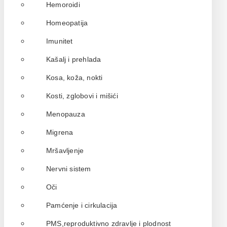
Hemoroidi
Homeopatija
Imunitet
Kašalj i prehlada
Kosa, koža, nokti
Kosti, zglobovi i mišići
Menopauza
Migrena
Mršavljenje
Nervni sistem
Oči
Pamćenje i cirkulacija
PMS,reproduktivno zdravlje i plodnost