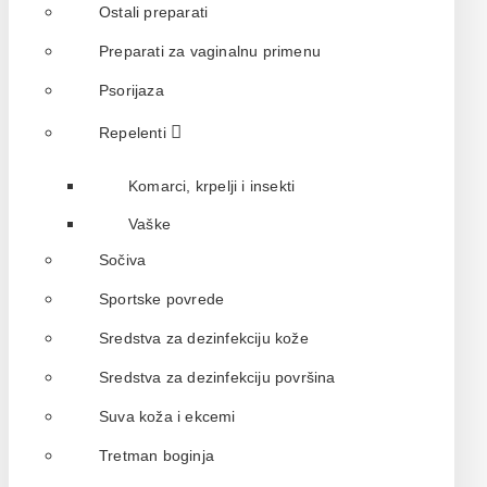
Ostali preparati
Preparati za vaginalnu primenu
Psorijaza
Repelenti
Komarci, krpelji i insekti
Vaške
Sočiva
Sportske povrede
Sredstva za dezinfekciju kože
Sredstva za dezinfekciju površina
Suva koža i ekcemi
Tretman boginja