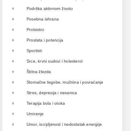
Podrška aktivnom životu
Posebna ishrana
Probiotici
Prostata i potencija
Sportisti
Srce, krvni sudovi i holesterol
Štitna žlezda
Stomačne tegobe, mučnina i povraćanje
Stres, depresija i nesanica
Terapija bola i otoka
Umirenje
Umor, iscrpljenost i nedostatak energije