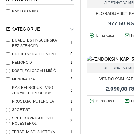
ALTERNATIVA ME
RASPOLOŽIVO
FLORADIJABET KA
977,50 R
IZ KATEGORIJE
Idi na kasu
P
DIJABETES I INSULINSKA
1
REZISTENCIJA
5
DIJETETSKI SUPLEMENTI
1
HEMOROIDI
ALTERNATIVA ME
1
KOSTI, ZGLOBOVI I MIŠIĆI
VENDOKSIN KAP
3
MENOPAUZA
PMS,REPRODUKTIVNO
2.090,08 
3
ZDRAVLJE I PLODNOST
1
Idi na kasu
P
PROSTATA I POTENCIJA
1
SPORTISTI
SRCE, KRVNI SUDOVI I
2
HOLESTEROL
1
TERAPIJA BOLA I OTOKA