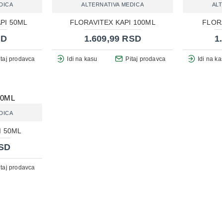
DICA
ALTERNATIVA MEDICA
AL
PI 50ML
FLORAVITEX KAPI 100ML
FLOR
SD
1.609,99 RSD
1
itaj prodavca
Idi na kasu
Pitaj prodavca
Idi na k
DICA
I 50ML
RSD
itaj prodavca