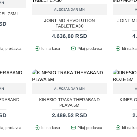
MN
ALEKSANDAR MN
GEL 75ML
JOINT MD REVOLUTION
JOINT 
RSD
TABLETE A30
4.636,80 RSD
4
itaj prodavca
Idi na kasu
Pitaj prodavca
Idi na k
MN
ALEKSANDAR MN
HERABAND
KINESIO TRAKA THERABAND
KINESI
PLAVA 5M
RSD
2.489,52 RSD
2
itaj prodavca
Idi na kasu
Pitaj prodavca
Idi na k