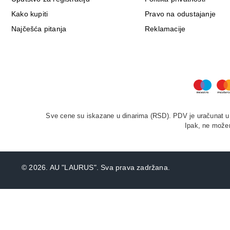
Kako kupiti
Pravo na odustajanje
Najčešća pitanja
Reklamacije
Sve cene su iskazane u dinarima (RSD). PDV je uračunat u c
Ipak, ne možem
©
2026. AU "LAURUS". Sva prava zadržana.