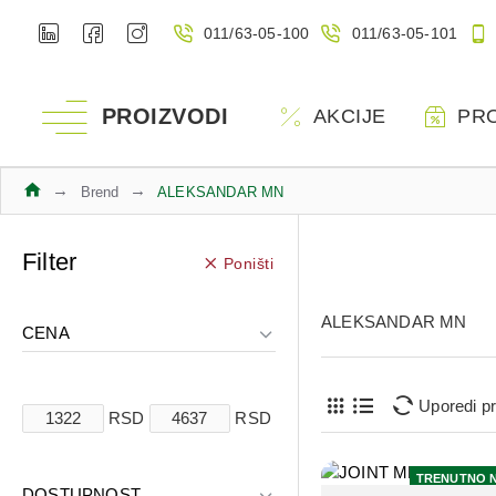
011/63-05-100
011/63-05-101
PROIZVODI
AKCIJE
PR
Brend
ALEKSANDAR MN
Filter
Poništi
ALEKSANDAR MN
CENA
Uporedi p
RSD
RSD
TRENUTNO 
DOSTUPNOST