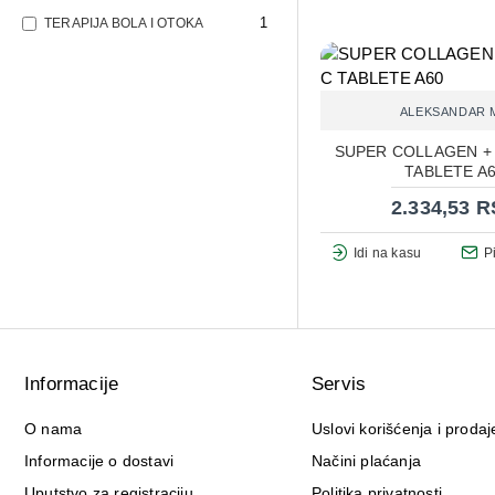
1
TERAPIJA BOLA I OTOKA
UMOR, ISCRPLJENOST I
1
NEDOSTATAK ENERGIJE
1
VITAMINI I MINERALI
ALEKSANDAR 
SUPER COLLAGEN + 
TABLETE A
2.334,53 
Idi na kasu
P
Informacije
Servis
O nama
Uslovi korišćenja i prodaj
Informacije o dostavi
Načini plaćanja
Uputstvo za registraciju
Politika privatnosti