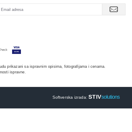
udu prikazani sa ispravnim opisima, fotografijama i cenama.
nosti ispravne.
STIV
solutions
Softverska izrada: