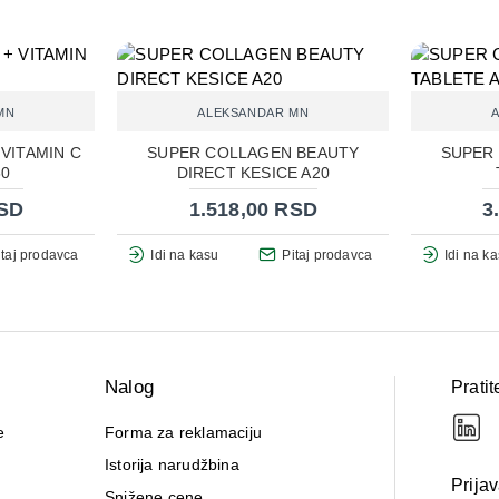
MN
ALEKSANDAR MN
VITAMIN C
SUPER COLLAGEN BEAUTY
SUPER
60
DIRECT KESICE A20
RSD
1.518,00 RSD
3
itaj prodavca
Idi na kasu
Pitaj prodavca
Idi na k
Nalog
Pratit
e
Forma za reklamaciju
Istorija narudžbina
Prija
Snižene cene