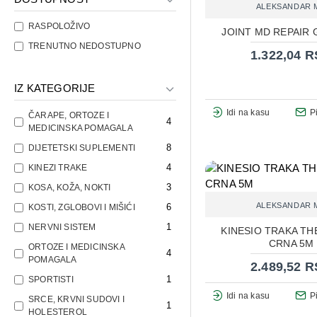
ALEKSANDAR 
RASPOLOŽIVO
JOINT MD REPAIR 
TRENUTNO NEDOSTUPNO
1.322,04 
IZ KATEGORIJE
Idi na kasu
P
ČARAPE, ORTOZE I
4
MEDICINSKA POMAGALA
8
DIJETETSKI SUPLEMENTI
4
KINEZI TRAKE
3
KOSA, KOŽA, NOKTI
ALEKSANDAR 
6
KOSTI, ZGLOBOVI I MIŠIĆI
1
NERVNI SISTEM
KINESIO TRAKA T
CRNA 5M
ORTOZE I MEDICINSKA
4
POMAGALA
2.489,52 
1
SPORTISTI
Idi na kasu
P
SRCE, KRVNI SUDOVI I
1
HOLESTEROL