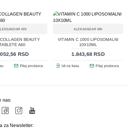
ALEKSANDAR MN
ALEKSANDAR MN
 COLLAGEN BEAUTY
VITAMIN C 1000 LIPOSOMALNI
TABLETE A60
10X10ML
.052,56 RSD
1.843,68 RSD
asu
Pitaj prodavca
Idi na kasu
Pitaj prodavca
e nas:
va za Newsletter: