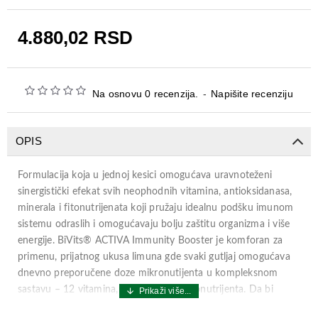
4.880,02 RSD
Na osnovu 0 recenzija.
-
Napišite recenziju
OPIS
Formulacija koja u jednoj kesici omogućava uravnoteženi
sinergistički efekat svih neophodnih vitamina, antioksidanasa,
minerala i fitonutrijenata koji pružaju idealnu podšku imunom
sistemu odraslih i omogućavaju bolju zaštitu organizma i više
energije. BiVits® ACTIVA Immunity Booster je komforan za
primenu, prijatnog ukusa limuna gde svaki gutljaj omogućava
dnevno preporučene doze mikronutijenta u kompleksnom
sastavu – 12 vitamina, 9 minerala i 3 fitonutrijenta. Da bi
zadovoljili posebno povećane potrebe za mikronutrijentima,