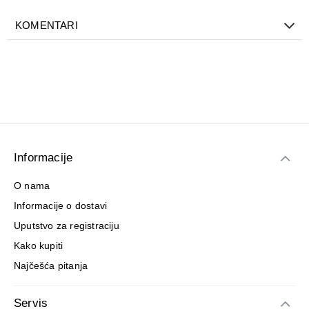
preporučujemo da se BiVits® ACTIVA Immunity Booster
uzima dugoročno.
KOMENTARI
Informacije
O nama
Informacije o dostavi
Uputstvo za registraciju
Kako kupiti
Najčešća pitanja
Servis