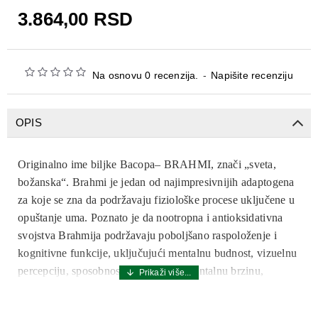
3.864,00 RSD
Na osnovu 0 recenzija.
-
Napišite recenziju
OPIS
Originalno ime biljke Bacopa– BRAHMI, znači „sveta,
božanska“. Brahmi je jedan od najimpresivnijih adaptogena
za koje se zna da podržavaju fiziološke procese uključene u
opuštanje uma. Poznato je da nootropna i antioksidativna
svojstva Brahmija podržavaju poboljšano raspoloženje i
kognitivne funkcije, uključujući mentalnu budnost, vizuelnu
percepciju, sposobnost rasuđivanja, mentalnu brzinu,
trajanje memorije, slobodno pamćenje i vizuelno pamćenje.