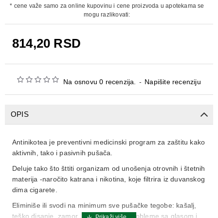
* cene važe samo za online kupovinu i cene proizvoda u apotekama se
mogu razlikovati:
814,20 RSD
Na osnovu 0 recenzija.
-
Napišite recenziju
OPIS
Antinikotea je preventivni medicinski program za zaštitu kako
aktivnih, tako i pasivnih pušača.
Deluje tako što šttiti organizam od unošenja otrovnih i štetnih
materija -naročito katrana i nikotina, koje filtrira iz duvanskog
dima cigarete.
Eliminiše ili svodi na minimum sve pušačke tegobe: kašalj,
teško disanje, zamor, bol u grudima, probleme sa glasom i