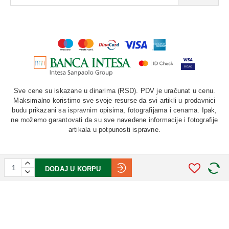
Sve cene su iskazane u dinarima (RSD). PDV je uračunat u cenu.
Maksimalno koristimo sve svoje resurse da svi artikli u prodavnici
budu prikazani sa ispravnim opisima, fotografijama i cenama. Ipak,
ne možemo garantovati da su sve navedene informacije i fotografije
artikala u potpunosti ispravne.
DODAJ U KORPU
©
2026. AU "LAURUS". Sva prava zadržana.
STIV
solutions
Softverska izrada: