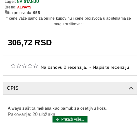
Lager:
NA STANJU
Brend:
ALWAYS
Šifra proizvoda:
955
* cene važe samo za online kupovinu i cene proizvoda u apotekama se
mogu razlikovati:
306,72 RSD
Na osnovu 0 recenzija.
-
Napišite recenziju
OPIS
Always zaštita mekana kao pamuk za osetljivu kožu.
Pakovanje: 20 uložaka