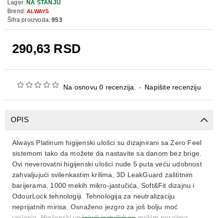
Lager:
NA STANJU
Brend:
ALWAYS
Šifra proizvoda:
953
290,63 RSD
Na osnovu 0 recenzija.
-
Napišite recenziju
OPIS
Always Platinum higijenski ulošci su dizajnirani sa Zero Feel
sistemom tako da možete da nastavite sa danom bez brige.
Ovi neverovatni higijenski ulošci nude 5 puta veću udobnost
zahvaljujući svilenkastim krilima, 3D LeakGuard zaštitnim
barijerama, 1000 mekih mikro-jastučića, Soft&Fit dizajnu i
OdourLock tehnologiji. Tehnologija za neutralizaciju
neprijatnih mirisa. Osnaženo jezgro za još bolju moć
upijanja. Higijenski upijajući jastučići sa mekim perajima,