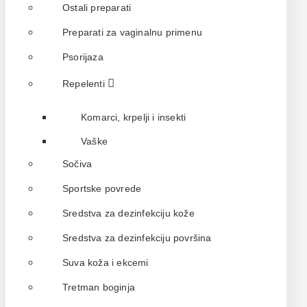
Ostali preparati
Preparati za vaginalnu primenu
Psorijaza
Repelenti
Komarci, krpelji i insekti
Vaške
Sočiva
Sportske povrede
Sredstva za dezinfekciju kože
Sredstva za dezinfekciju površina
Suva koža i ekcemi
Tretman boginja