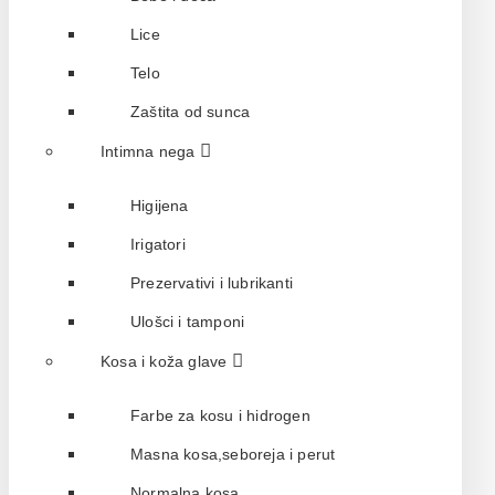
Lice
Telo
Zaštita od sunca
Intimna nega
Higijena
Irigatori
Prezervativi i lubrikanti
Ulošci i tamponi
Kosa i koža glave
Farbe za kosu i hidrogen
Masna kosa,seboreja i perut
Normalna kosa