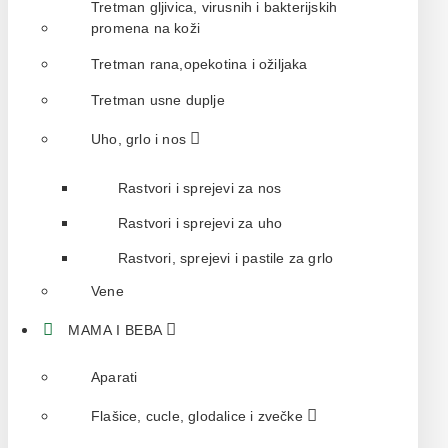
Tretman gljivica, virusnih i bakterijskih
promena na koži
Tretman rana,opekotina i ožiljaka
Tretman usne duplje
Uho, grlo i nos
Rastvori i sprejevi za nos
Rastvori i sprejevi za uho
Rastvori, sprejevi i pastile za grlo
Vene
MAMA I BEBA
Aparati
Flašice, cucle, glodalice i zvečke