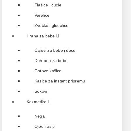
Flašice i cucle
Varalice
Zvečke i glodalice
Hrana za bebe
Čajevi za bebe i decu
Dohrana za bebe
Gotove kašice
Kašice za instant pripremu
Sokovi
Kozmetika
Nega
Ojed i osip