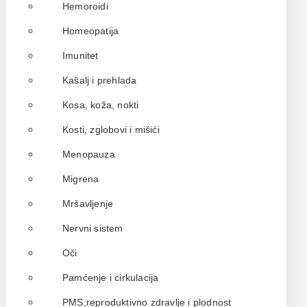
Hemoroidi
Homeopatija
Imunitet
Kašalj i prehlada
Kosa, koža, nokti
Kosti, zglobovi i mišići
Menopauza
Migrena
Mršavljenje
Nervni sistem
Oči
Pamćenje i cirkulacija
PMS,reproduktivno zdravlje i plodnost