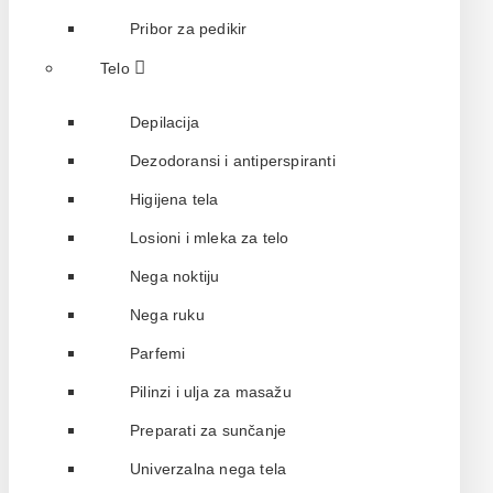
Pribor za pedikir
Telo
Depilacija
Dezodoransi i antiperspiranti
Higijena tela
Losioni i mleka za telo
Nega noktiju
Nega ruku
Parfemi
Pilinzi i ulja za masažu
Preparati za sunčanje
Univerzalna nega tela