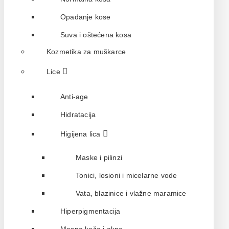
Opadanje kose
Suva i oštećena kosa
Kozmetika za muškarce
Lice
Anti-age
Hidratacija
Higijena lica
Maske i pilinzi
Tonici, losioni i micelarne vode
Vata, blazinice i vlažne maramice
Hiperpigmentacija