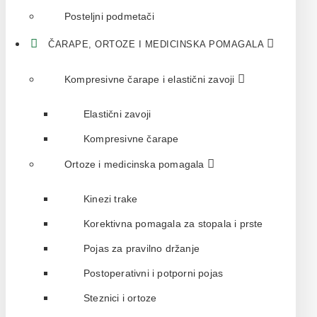
Posteljni podmetači
ČARAPE, ORTOZE I MEDICINSKA POMAGALA
Kompresivne čarape i elastični zavoji
Elastični zavoji
Kompresivne čarape
Ortoze i medicinska pomagala
Kinezi trake
Korektivna pomagala za stopala i prste
Pojas za pravilno držanje
Postoperativni i potporni pojas
Steznici i ortoze