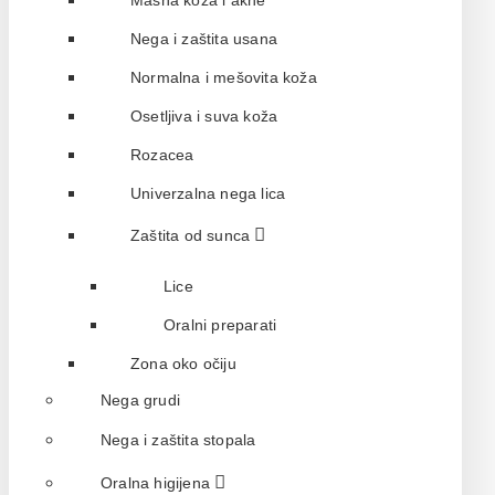
Masna koža i akne
Nega i zaštita usana
Normalna i mešovita koža
Osetljiva i suva koža
Rozacea
Univerzalna nega lica
Zaštita od sunca
Lice
Oralni preparati
Zona oko očiju
Nega grudi
Nega i zaštita stopala
Oralna higijena