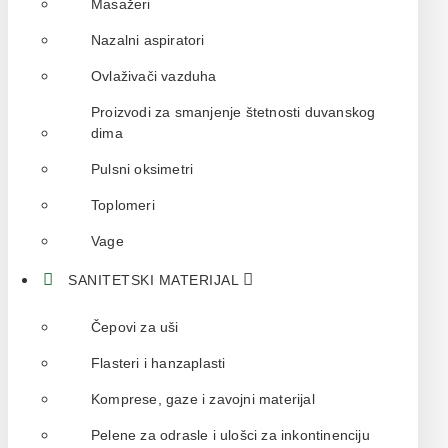
Masažeri
Nazalni aspiratori
Ovlaživači vazduha
Proizvodi za smanjenje štetnosti duvanskog
dima
Pulsni oksimetri
Toplomeri
Vage
SANITETSKI MATERIJAL
Čepovi za uši
Flasteri i hanzaplasti
Komprese, gaze i zavojni materijal
Pelene za odrasle i ulošci za inkontinenciju