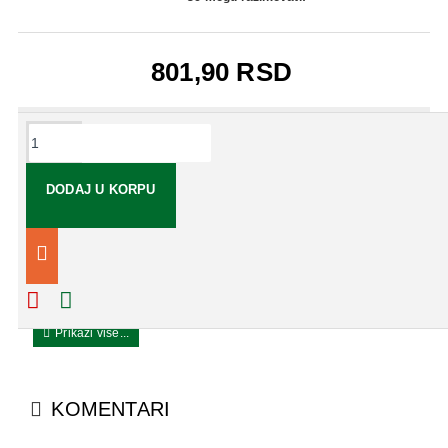
801,90 RSD
OPIS
DODAJ U KORPU
Woodyland knjiga za bebe
Igračka podstiče razvoj finih motoričkih veština, logičke
inteligencije i samopouzdanja kod dece.
KOMENTARI