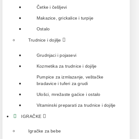
Četke i češljevi
Makazice, grickalice i turpije
Ostalo
Trudnice i dojilje
Grudnjaci i pojasevi
Kozmetika za trudnice i dojilje
Pumpice za izmlazanje, veštačke
bradavice i tuferi za grudi
Ulošci, mrežaste gaćice i ostalo
Vitaminski preparati za trudnice i dojilje
IGRAČKE
Igračke za bebe