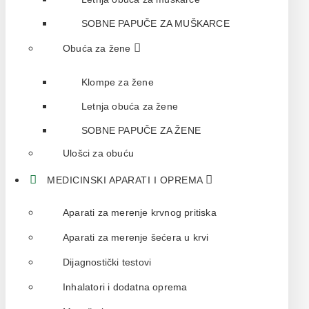
SOBNE PAPUČE ZA MUŠKARCE
Obuća za žene
Klompe za žene
Letnja obuća za žene
SOBNE PAPUČE ZA ŽENE
Ulošci za obuću
MEDICINSKI APARATI I OPREMA
Aparati za merenje krvnog pritiska
Aparati za merenje šećera u krvi
Dijagnostički testovi
Inhalatori i dodatna oprema