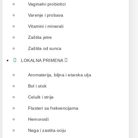
Vaginalni probiotici
Varenje i probava
Vitamini i minerali
Zaštita jetre
Zaštita od sunca
LOKALNA PRIMENA
Aromaterija, biljna i etarska ulja
Bol i otok
Celulit i strije
Flasteri sa frekvencijama
Hemoroidi
Nega i zastita ociju