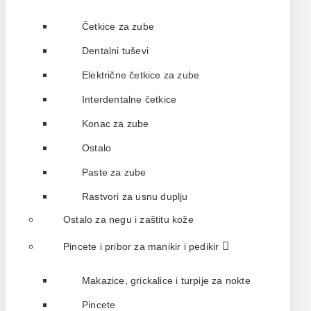
Četkice za zube
Dentalni tuševi
Električne četkice za zube
Interdentalne četkice
Konac za zube
Ostalo
Paste za zube
Rastvori za usnu duplju
Ostalo za negu i zaštitu kože
Pincete i pribor za manikir i pedikir
Makazice, grickalice i turpije za nokte
Pincete