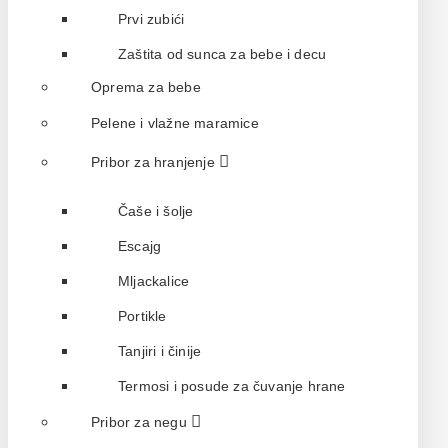
Prvi zubići
Zaštita od sunca za bebe i decu
Oprema za bebe
Pelene i vlažne maramice
Pribor za hranjenje
Čaše i šolje
Escajg
Mljackalice
Portikle
Tanjiri i činije
Termosi i posude za čuvanje hrane
Pribor za negu