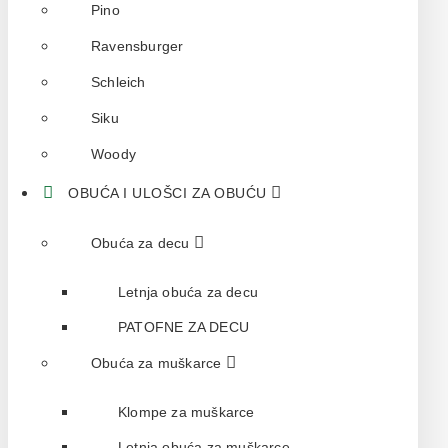
Pino
Ravensburger
Schleich
Siku
Woody
OBUĆA I ULOŠCI ZA OBUĆU
Obuća za decu
Letnja obuća za decu
PATOFNE ZA DECU
Obuća za muškarce
Klompe za muškarce
Letnja obuća za muškarce