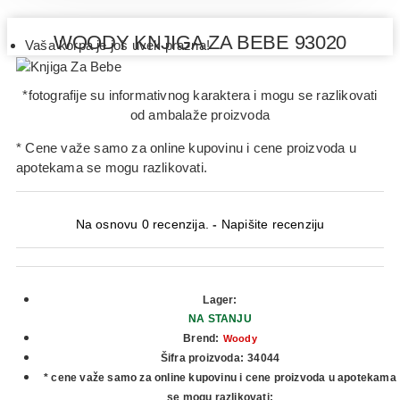
WOODY KNJIGA ZA BEBE 93020
Vaša korpa je još uvek prazna!
*fotografije su informativnog karaktera i mogu se razlikovati
od ambalaže proizvoda
* Cene važe samo za online kupovinu i cene proizvoda u
apotekama se mogu razlikovati.
Na osnovu 0 recenzija.
-
Napišite recenziju
Lager:
NA STANJU
Brend:
Woody
Šifra proizvoda:
34044
* cene važe samo za online kupovinu i cene proizvoda u apotekama
se mogu razlikovati: