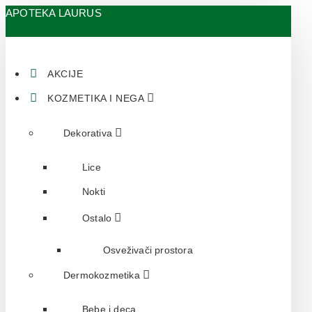
APOTEKA LAURUS
AKCIJE
KOZMETIKA I NEGA
Dekorativa
Lice
Nokti
Ostalo
Osveživači prostora
Dermokozmetika
Bebe i deca