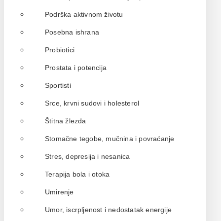
Podrška aktivnom životu
Posebna ishrana
Probiotici
Prostata i potencija
Sportisti
Srce, krvni sudovi i holesterol
Štitna žlezda
Stomačne tegobe, mučnina i povraćanje
Stres, depresija i nesanica
Terapija bola i otoka
Umirenje
Umor, iscrpljenost i nedostatak energije