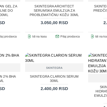
AN GEL ZA
SKINTEGRA ARCHITECT
SKINTE
LNE DO
SERUMSKA EMULZIJA ZA
PREDČI
00ML
PROBLEMATIČNU KOŽU 30ML
RSD
3.050,00 RSD
2
itaj prodavca
Idi na kasu
Pitaj prodavca
Idi na k
SKINTEGRA
N 2% BHA
SKINTEGRA CLARION SERUM
ML
30ML
SKI
RSD
2.400,00 RSD
HIDRA
EMULZI