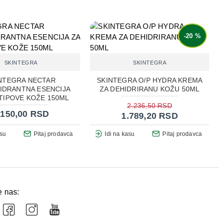
-20 %
SKINTEGRA
SKINTEGRA
NTEGRA NECTAR
SKINTEGRA O/P HYDRA KREMA
IDRANTNA ESENCIJA
ZA DEHIDRIRANU KOŽU 50ML
 TIPOVE KOŽE 150ML
2.236,50 RSD
.150,00 RSD
1.789,20 RSD
asu
Pitaj prodavca
Idi na kasu
Pitaj prodavca
e nas: