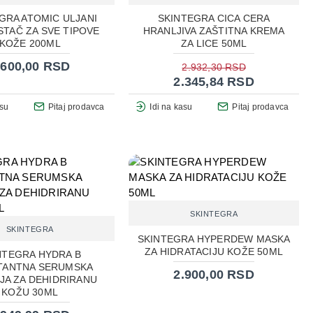
GRA ATOMIC ULJANI
SKINTEGRA CICA CERA
STAČ ZA SVE TIPOVE
HRANLJIVA ZAŠTITNA KREMA
KOŽE 200ML
ZA LICE 50ML
.600,00 RSD
2.932,30 RSD
2.345,84 RSD
asu
Pitaj prodavca
Idi na kasu
Pitaj prodavca
SKINTEGRA
SKINTEGRA
SKINTEGRA HYPERDEW MASKA
ZA HIDRATACIJU KOŽE 50ML
NTEGRA HYDRA B
TANTNA SERUMSKA
2.900,00 RSD
JA ZA DEHIDRIRANU
KOŽU 30ML