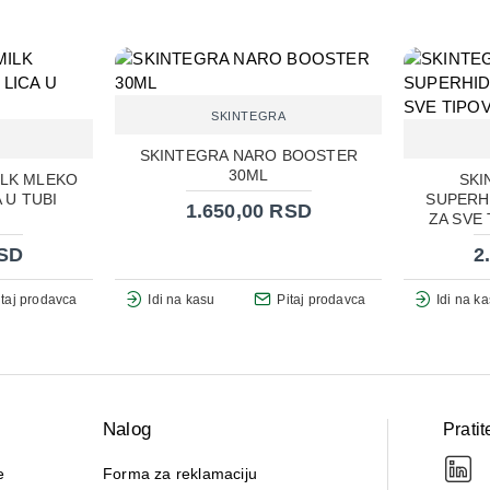
SKINTEGRA
SKINTEGRA NARO BOOSTER
30ML
ILK MLEKO
SKI
 U TUBI
SUPERH
1.650,00 RSD
ZA SVE
RSD
2
itaj prodavca
Idi na kasu
Pitaj prodavca
Idi na k
Nalog
Pratit
e
Forma za reklamaciju