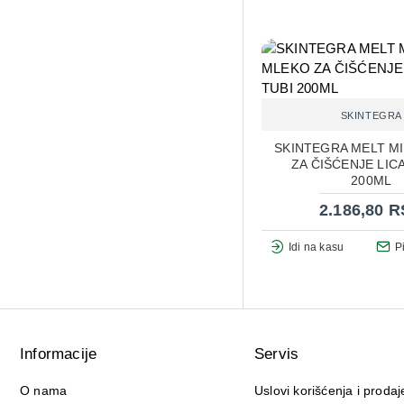
SKINTEGRA
SKINTEGRA MELT M
ZA ČIŠĆENJE LICA
200ML
2.186,80 
Idi na kasu
P
Informacije
Servis
O nama
Uslovi korišćenja i prodaj