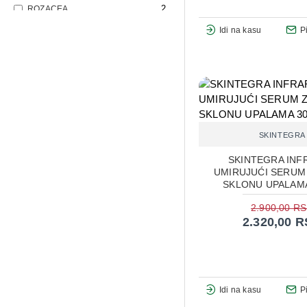
2
ROZACEA
2
ZAŠTITA OD SUNCA
Idi na kasu
P
1
ZONA OKO OČIJU
SKINTEGRA
SKINTEGRA INF
UMIRUJUĆI SERUM
SKLONU UPALAMA
2.900,00 R
2.320,00 
Idi na kasu
P