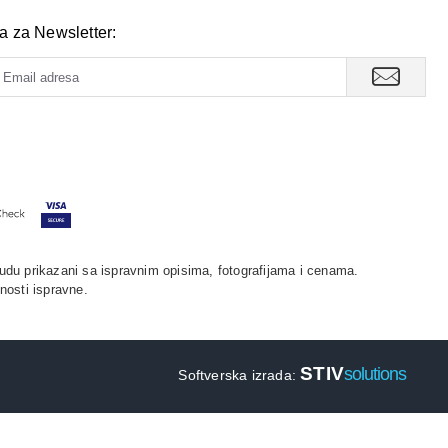
va za Newsletter:
udu prikazani sa ispravnim opisima, fotografijama i cenama.
nosti ispravne.
STIV
solutions
Softverska izrada: