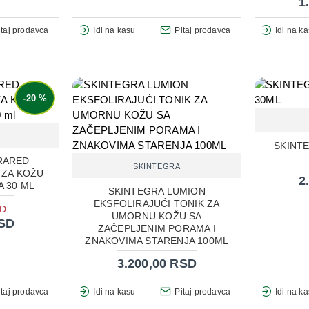
1
itaj prodavca
Idi na kasu
Pitaj prodavca
Idi na k
-20 %
SKINT
RARED
SKINTEGRA
 ZA KOŽU
2
 30 ML
SKINTEGRA LUMION
EKSFOLIRAJUĆI TONIK ZA
SD
UMORNU KOŽU SA
RSD
ZAČEPLJENIM PORAMA I
ZNAKOVIMA STARENJA 100ML
3.200,00 RSD
itaj prodavca
Idi na kasu
Pitaj prodavca
Idi na k