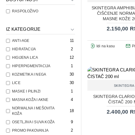
SKINTEGRA AMPHIBI
RASPOLOŽIVO
ČIŠĆENJE NORMA
MASNE KOŽE 2
2.150,00 
IZ KATEGORIJE
11
ANTI-AGE
Idi na kasu
P
2
HIDRATACIJA
12
HIGIJENA LICA
1
HIPERPIGMENTACIJA
30
KOZMETIKA I NEGA
30
LICE
SKINTEGRA
1
MASKE I PILINZI
SKINTEGRA CLARIO
4
MASNA KOŽA I AKNE
ČISTAČ 200 
NORMALNA I MEŠOVITA
18
2.400,00 
KOŽA
9
OSETLJIVA I SUVA KOŽA
2
PROMO PAKOVANJA