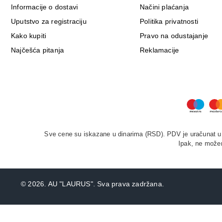
Informacije o dostavi
Načini plaćanja
Uputstvo za registraciju
Politika privatnosti
Kako kupiti
Pravo na odustajanje
Najčešća pitanja
Reklamacije
Sve cene su iskazane u dinarima (RSD). PDV je uračunat u c
Ipak, ne možem
©
2026. AU "LAURUS". Sva prava zadržana.