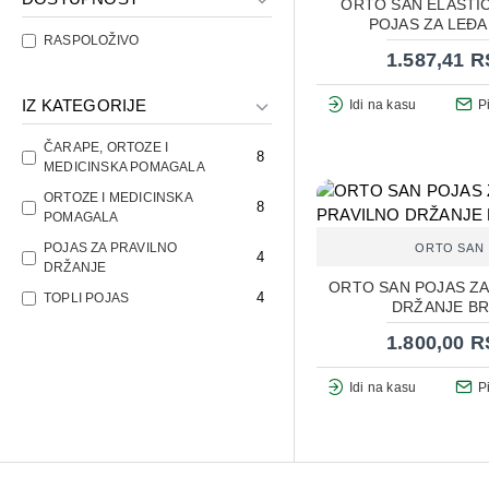
ORTO SAN ELASTIČ
POJAS ZA LEĐA 
RASPOLOŽIVO
1.587,41 
IZ KATEGORIJE
Idi na kasu
P
ČARAPE, ORTOZE I
8
MEDICINSKA POMAGALA
ORTOZE I MEDICINSKA
8
POMAGALA
POJAS ZA PRAVILNO
ORTO SAN
4
DRŽANJE
ORTO SAN POJAS ZA
4
TOPLI POJAS
DRŽANJE BR
1.800,00 
Idi na kasu
P