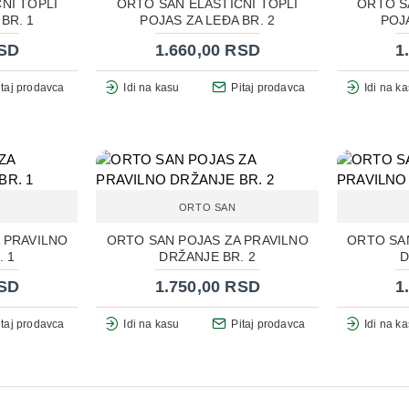
NI TOPLI
ORTO SAN ELASTIČNI TOPLI
ORTO S
BR. 1
POJAS ZA LEĐA BR. 2
POJA
RSD
1.660,00 RSD
1
itaj prodavca
Idi na kasu
Pitaj prodavca
Idi na k
ORTO SAN
 PRAVILNO
ORTO SAN POJAS ZA PRAVILNO
ORTO SA
. 1
DRŽANJE BR. 2
D
RSD
1.750,00 RSD
1
itaj prodavca
Idi na kasu
Pitaj prodavca
Idi na k