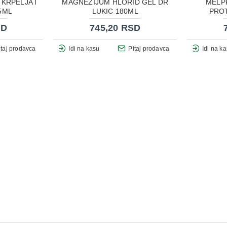
KRPELJA I
MAGNEZIJUM HLORID GEL DR
MELP
5ML
LUKIC 180ML
PROT
SD
745,20 RSD
itaj prodavca
Idi na kasu
Pitaj prodavca
Idi na k