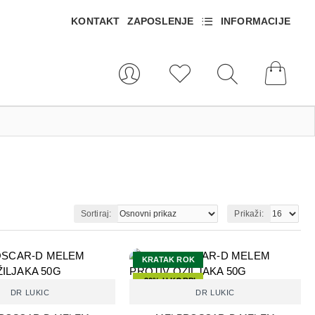
KONTAKT
ZAPOSLENJE
INFORMACIJE
Sortiraj:
Prikaži:
KRATAK ROK
-30% U KORPI
DR LUKIC
DR LUKIC