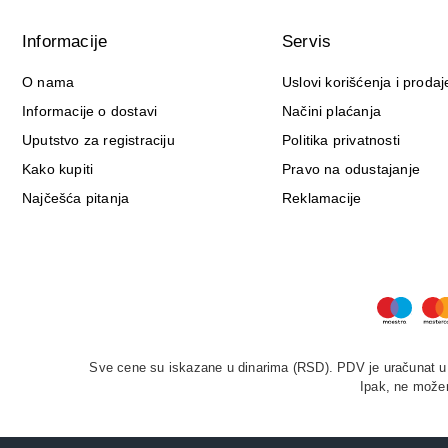
Informacije
Servis
O nama
Uslovi korišćenja i prodaj
Informacije o dostavi
Načini plaćanja
Uputstvo za registraciju
Politika privatnosti
Kako kupiti
Pravo na odustajanje
Najčešća pitanja
Reklamacije
Sve cene su iskazane u dinarima (RSD). PDV je uračunat u c
Ipak, ne možem