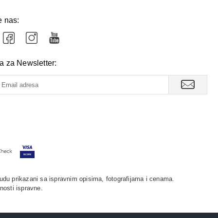
e nas:
va za Newsletter:
udu prikazani sa ispravnim opisima, fotografijama i cenama.
nosti ispravne.