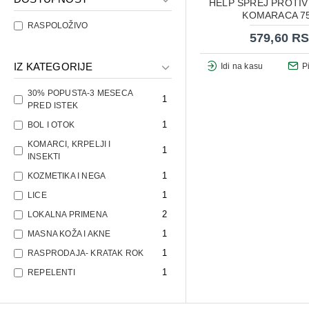
HELP SPREJ PROTIV 
KOMARACA 7
RASPOLOŽIVO
579,60 R
IZ KATEGORIJE
Idi na kasu
P
30% POPUSTA-3 MESECA
1
PRED ISTEK
1
BOL I OTOK
KOMARCI, KRPELJI I
1
INSEKTI
1
KOZMETIKA I NEGA
1
LICE
2
LOKALNA PRIMENA
1
MASNA KOŽA I AKNE
1
RASPRODAJA- KRATAK ROK
1
REPELENTI