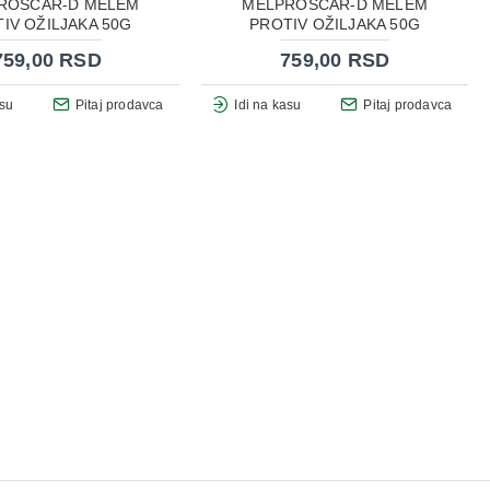
ROSCAR-D MELEM
MELPROSCAR-D MELEM
IV OŽILJAKA 50G
PROTIV OŽILJAKA 50G
759,00 RSD
759,00 RSD
asu
Pitaj prodavca
Idi na kasu
Pitaj prodavca