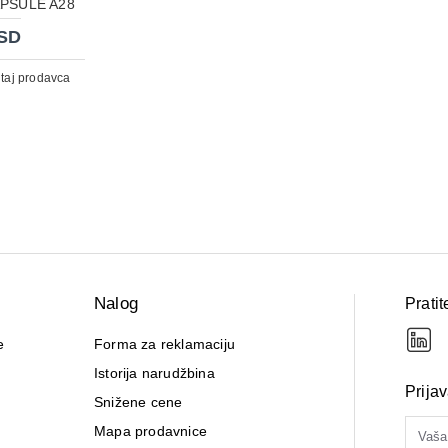
PSULE A28
RSD
itaj prodavca
Nalog
Pratit
e
Forma za reklamaciju
Istorija narudžbina
Prija
Snižene cene
Mapa prodavnice