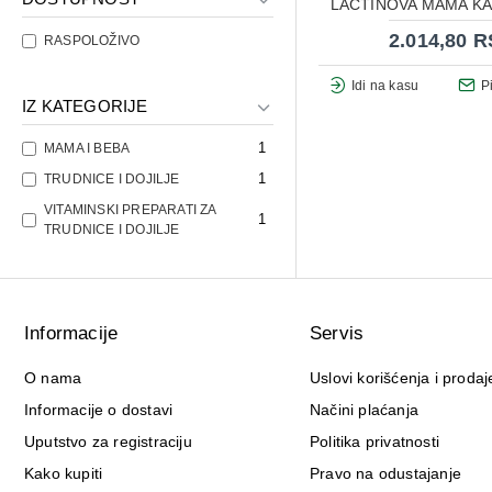
LACTINOVA MAMA KA
2.014,80 
RASPOLOŽIVO
Idi na kasu
P
IZ KATEGORIJE
1
MAMA I BEBA
1
TRUDNICE I DOJILJE
VITAMINSKI PREPARATI ZA
1
TRUDNICE I DOJILJE
Informacije
Servis
O nama
Uslovi korišćenja i prodaj
Informacije o dostavi
Načini plaćanja
Uputstvo za registraciju
Politika privatnosti
Kako kupiti
Pravo na odustajanje