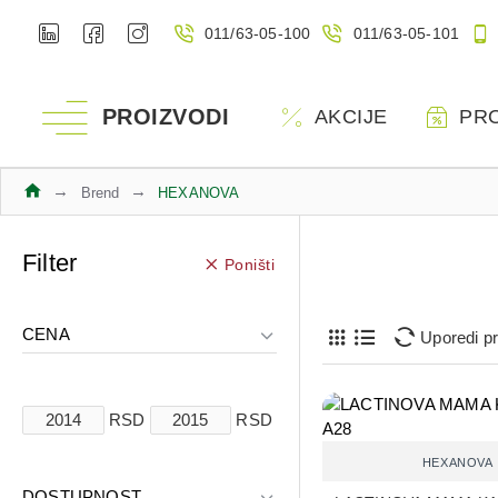
011/63-05-100
011/63-05-101
PROIZVODI
AKCIJE
PR
Brend
HEXANOVA
Filter
Poništi
CENA
Uporedi p
RSD
RSD
HEXANOVA
DOSTUPNOST