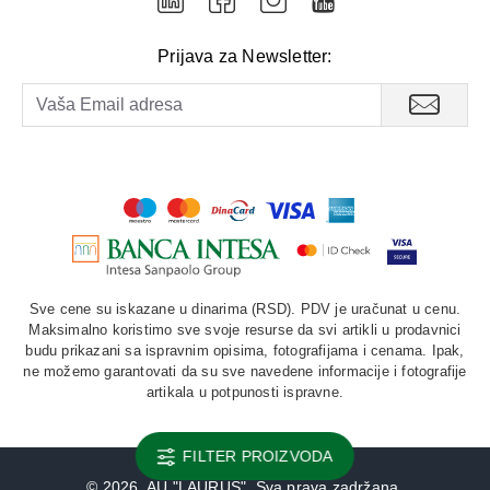
Prijava za Newsletter:
Sve cene su iskazane u dinarima (RSD). PDV je uračunat u cenu.
Maksimalno koristimo sve svoje resurse da svi artikli u prodavnici
budu prikazani sa ispravnim opisima, fotografijama i cenama. Ipak,
ne možemo garantovati da su sve navedene informacije i fotografije
artikala u potpunosti ispravne.
FILTER PROIZVODA
©
2026. AU "LAURUS". Sva prava zadržana.