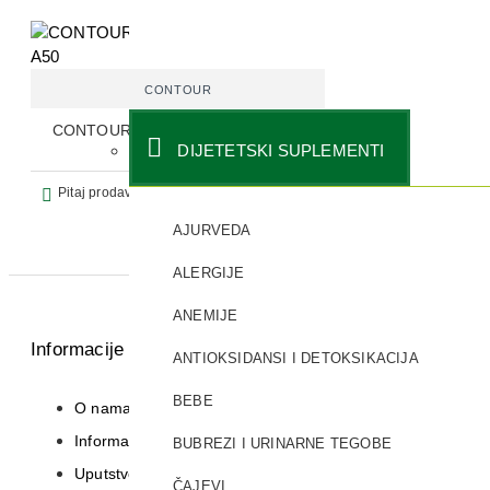
CONTOUR
CONTOUR PLUS APARAT I TRAKE
DIJETETSKI SUPLEMENTI
A50
Pitaj prodavca
AJURVEDA
ALERGIJE
ANEMIJE
Informacije
ANTIOKSIDANSI I DETOKSIKACIJA
BEBE
O nama
Informacije o dostavi
BUBREZI I URINARNE TEGOBE
Uputstvo za registraciju
ČAJEVI