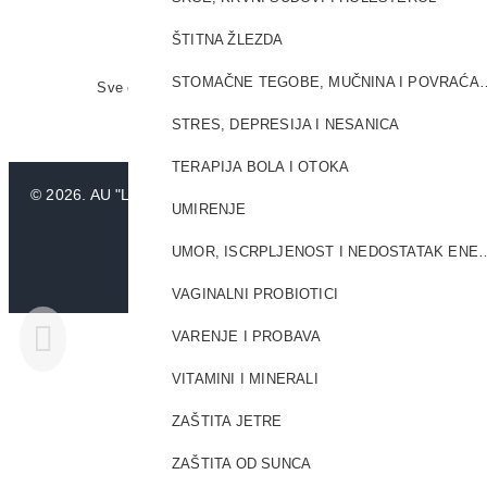
ŠTITNA ŽLEZDA
STOMAČNE TEGOBE, MUČ
Sve cene su iskazane u dinarima (RSD). PDV je uračunat u c
Ipak, ne možem
STRES, DEPRESIJA I NESANICA
TERAPIJA BOLA I OTOKA
©
2026. AU "LAURUS". Sva prava zadržana.
UMIRENJE
UMOR, ISCRPLJENOST I NED
Softv
VAGINALNI PROBIOTICI
VARENJE I PROBAVA
VITAMINI I MINERALI
ZAŠTITA JETRE
ZAŠTITA OD SUNCA