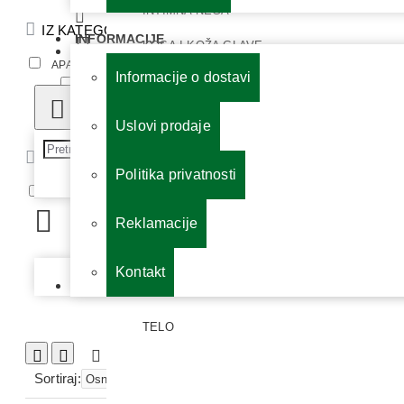
INTIMNA NEGA
IZ KATEGORIJE
INFORMACIJE
KOSA I KOŽA GLAVE
APARATI ZA MERENJE ŠEĆERA U KRVI
Informacije o dostavi
KOZMETIKA ZA MUŠKARCE
MEDICINSKI APARATI I OPREMA
LICE
Uslovi prodaje
NEGA GRUDI
DOSTUPNOST
Politika privatnosti
NEGA I ZAŠTITA STOPALA
RASPOLOŽIVO
ORALNA HIGIJENA
Reklamacije
OSTALO ZA NEGU I ZAŠTITU KOŽE
Kontakt
Vaša korpa je još uvek prazna!
PINCETE I PRIBOR ZA MANIKIR I PEDIKIR
TELO
Uporedi proizvod
Sortiraj:
Prikaži: