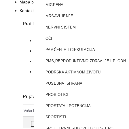
Mapa prodavnice
MIGRENA
Kontakt
MRŠAVLJENJE
Pratite nas:
NERVNI SISTEM
OČI
PAMĆENJE I CIRKULACIJA
PMS,REPRODUKTIVNO ZDRAVLJE I PL
PODRŠKA AKTIVNOM ŽIVOTU
POSEBNA ISHRANA
PROBIOTICI
Prijava za Newsletter:
PROSTATA I POTENCIJA
SPORTISTI
SRCE, KRVNI SUDOVI I HOLESTEROL