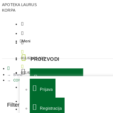
APOTEKA LAURUS
KORPA
Meni
011/63-05-100
PROIZVODI
011/63-05-101
Brend
KOZMETIKA I NEGA
CONTOUR
063/113-69-44
Prijava
DEKORATIVA
KONTAKT
Filter
Poništi
DERMOKOZMETIKA
Registracija
ZAPOSLENJE