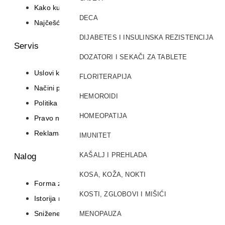
Kako kupiti
DECA
Najčešća pitanja
DIJABETES I INSULINSKA REZISTENCIJA
Servis
DOZATORI I SEKAČI ZA TABLETE
Uslovi korišćenja i prodaje
FLORITERAPIJA
Načini plaćanja
HEMOROIDI
Politika privatnosti
HOMEOPATIJA
Pravo na odustajanje
Reklamacije
IMUNITET
KAŠALJ I PREHLADA
Nalog
KOSA, KOŽA, NOKTI
Forma za reklamaciju
KOSTI, ZGLOBOVI I MIŠIĆI
Istorija narudžbina
Snižene cene
MENOPAUZA