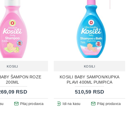
KOSILI
KOSILI
 BABY ŠAMPON ROZE
KOSILI BABY SAMPON/KUPKA
200ML
PLAVI 400ML PUMPICA
269,09 RSD
510,59 RSD
asu
Pitaj prodavca
Idi na kasu
Pitaj prodavca