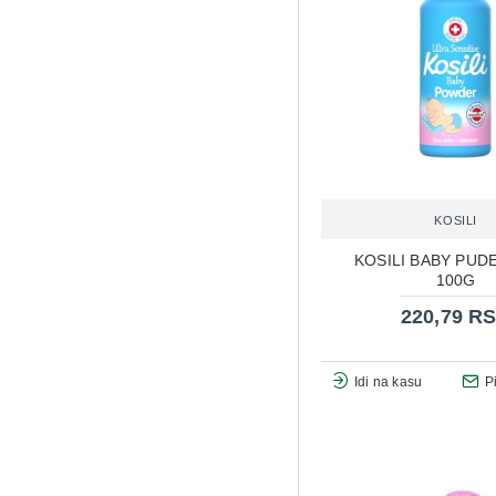
KOSILI
KOSILI BABY PUDE
100G
220,79 R
Idi na kasu
P