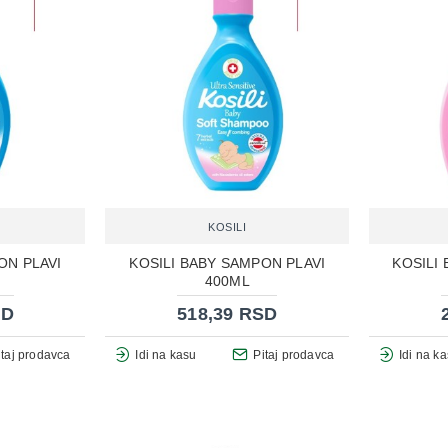
KOSILI
ON PLAVI
KOSILI BABY SAMPON PLAVI
KOSILI
400ML
SD
518,39 RSD
itaj prodavca
Idi na kasu
Pitaj prodavca
Idi na k