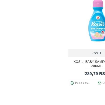
KOSILI
KOSILI BABY ŠAMP
200ML
289,79 R
Idi na kasu
P