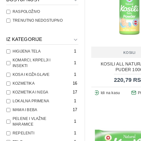
RASPOLOŽIVO
TRENUTNO NEDOSTUPNO
IZ KATEGORIJE
1
HIGIJENA TELA
KOSILI
KOMARCI, KRPELJI I
1
KOSILI ALL NATUR
INSEKTI
PUDER 100
1
KOSA I KOŽA GLAVE
220,79 R
16
KOZMETIKA
17
KOZMETIKA I NEGA
Idi na kasu
P
1
LOKALNA PRIMENA
17
MAMA I BEBA
PELENE I VLAŽNE
1
MARAMICE
1
REPELENTI