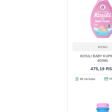
KOSILI
KOSILI BABY KUP
400ML
475,19 R
Idi na kasu
P