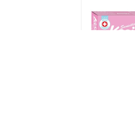
KOSILI
KOSILI BABY SAPUN
96,58 RS
Idi na kasu
P