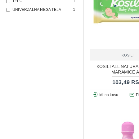
1
TELO
1
UNIVERZALNA NEGA TELA
KOSILI
KOSILI ALL NATUR
MARAMICE A
103,49 R
Idi na kasu
P