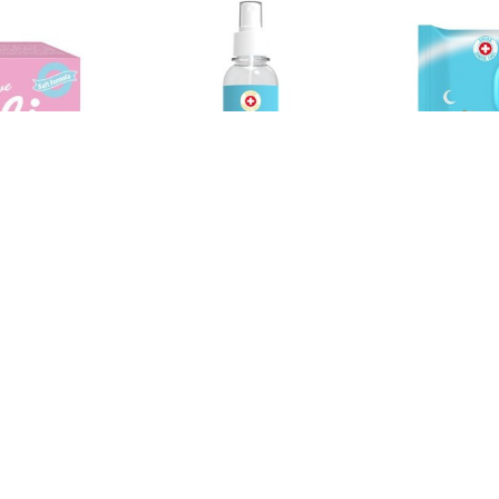
KOSILI
 ROZI 75G
KOSILI BABY ULJE PLAVO SA
KOS
PUMPICOM 200ML
MAR
D
379,49 RSD
itaj prodavca
Idi na kasu
Pitaj prodavca
Idi na k