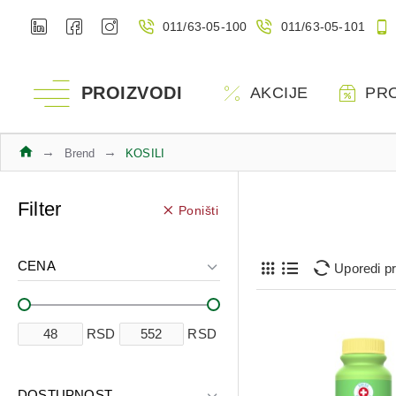
011/63-05-100
011/63-05-101
PROIZVODI
AKCIJE
PR
Brend
KOSILI
Filter
Poništi
CENA
Uporedi p
RSD
RSD
DOSTUPNOST