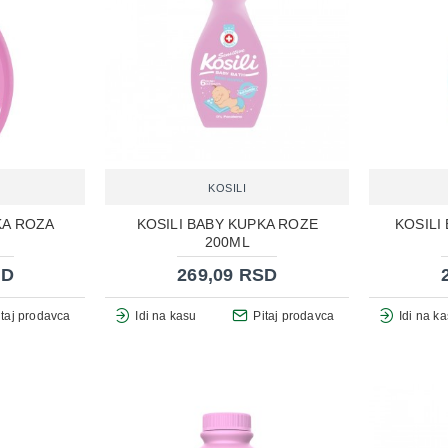
KOSILI
KA ROZA
KOSILI BABY KUPKA ROZE
KOSILI
200ML
SD
269,09 RSD
itaj prodavca
Idi na kasu
Pitaj prodavca
Idi na k