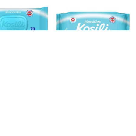
KOSILI
KOSILI
ILI BABY VLAZNE
KOSILI BABY VLAŽNE
AMICE PLAVE A70
MARAMICE PLAVE A80
220,79 RSD
251,99 RSD
asu
Pitaj prodavca
Idi na kasu
Pitaj prodavca